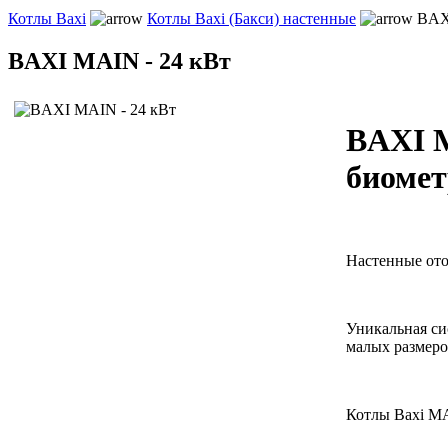
Котлы Baxi
Котлы Baxi (Бакси) настенные
BAXI
BAXI MAIN - 24 кВт
BAXI M
биомет
Настенные от
Уникальная си
малых размеро
Котлы Baxi MA