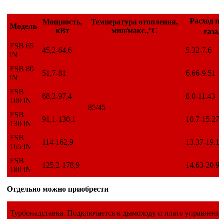
Расход 
Мощность,
Температура отопления,
Модель
кВт
мин/макс.,°С
газа
FSB 65
45,2-64,6
5.32-7.6
iN
FSB 80
51,7-81
6.66-9.51
iN
FSB
68,2-97,4
8.0-11.43
100 iN
85/45
FSB
91,1-130,1
10.7-15.2
130 iN
FSB
114-162,9
13.37-19.
165 iN
FSB
125,2-178,9
14.63-20.
180 iN
Отдельно можно приобрести
Турбонадставка. Подключается к дымоходу и плате управлен