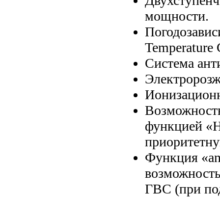
Двухступенч
мощности.
Погодозавис
Temperature 
Система анти
Электророзжи
Ионизационн
Возможность
функцией «H
приоритетну
Функция «an
возможность
ГВС (при по