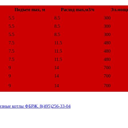
Подъем max, м
Расход max,м3/ч
Эл.мощн
5.5
8.5
300
5.5
8.5
300
5.5
8.5
300
7.5
11.5
480
7.5
11.5
480
7.5
11.5
480
9
14
700
9
14
700
9
14
700