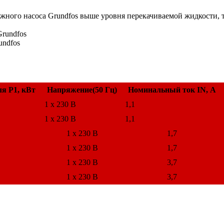
ного насоса Grundfos выше уровня перекачиваемой жидкости, т
rundfos
undfos
я Р1, кВт
Напряжение(50 Гц)
Номинальный ток IN, А
1 x 230 В
1,1
1 x 230 В
1,1
1 x 230 В
1,7
1 x 230 В
1,7
1 x 230 В
3,7
1 x 230 В
3,7