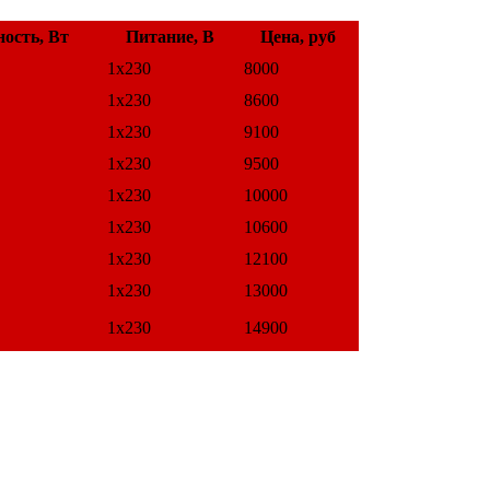
ость, Вт
Питание, В
Цена, руб
1х230
8000
1х230
8600
1х230
9100
1х230
9500
1х230
10000
1х230
10600
1х230
12100
1х230
13000
1х230
14900