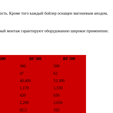
ость. Кроме того каждый бойлер оснащен магниевым анодом,
трый монтаж гарантируют оборудованию широкое применение.
200
BF 300
BF 500
300
500
47
62
40,400
53,300
1,170
1,550
420
630
2,200
2,650
82,5
162