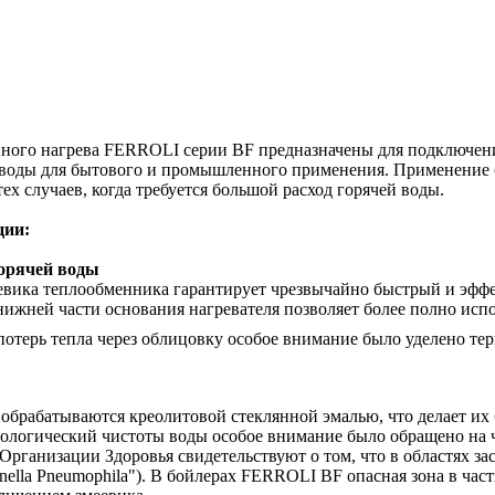
нного нагрева FERROLI серии BF предназначены для подключен
 воды для бытового и промышленного применения. Применение
ех случаев, когда требуется большой расход горячей воды.
ции:
орячей воды
евика теплообменника гарантирует чрезвычайно быстрый и эффе
нижней части основания нагревателя позволяет более полно испо
отерь тепла через облицовку особое внимание было уделено тер
 обрабатываются креолитовой стеклянной эмалью, что делает их
иологический чистоты воды особое внимание было обращено на 
рганизации Здоровья свидетельствуют о том, что в областях за
ella Pneumophila"). В бойлерах FERROLI BF опасная зона в час