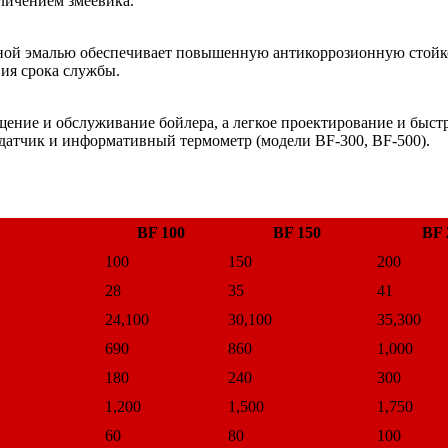
еличением змеевика.
нной эмалью обеспечивает повышенную антикоррозионную стойк
ия срока службы.
ение и обслуживание бойлера, а легкое проектирование и быс
датчик и информативный термометр (модели BF-300, BF-500).
BF 100
BF 150
BF 
100
150
200
28
35
41
24,100
30,100
35,300
690
860
1,000
180
240
300
1,200
1,500
1,750
60
80
100