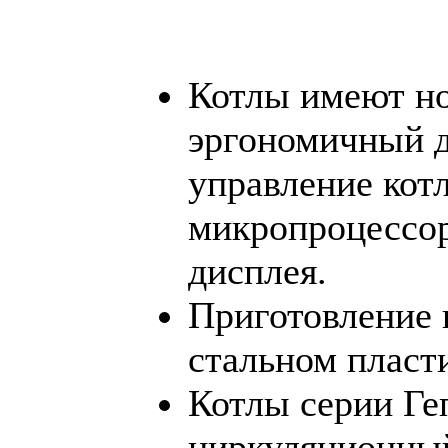
Котлы имеют н
эргономичный д
управление кот
микропроцессор
дисплея.
Приготовление г
стальном пласт
Котлы серии Ге
циркуляционны