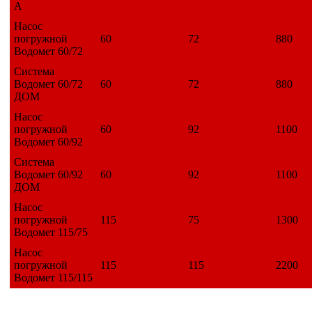
А
Насос
погружной
60
72
880
Водомет 60/72
Система
Водомет 60/72
60
72
880
ДОМ
Насос
погружной
60
92
1100
Водомет 60/92
Система
Водомет 60/92
60
92
1100
ДОМ
Насос
погружной
115
75
1300
Водомет 115/75
Насос
погружной
115
115
2200
Водомет 115/115