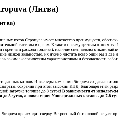
tropuva (Литва)
итва)
ливных котов Стропува имеет множество преимуществ, обеспе
ительной системы в целом. К таким преимуществам относятся: б
и горения и расхода топлива), наличие специального экономайзе
йне низкой зольностью, их нужно чистить всего один раз в две н
ря высоким экологическим характеристикам и безопасности рабо
оте данных котлов. Инженеры компании Stropuva создавали отоп
дозатраты, сохранив при этом высокий КПД. Благодаря этим раз
дной загрузке топлива до 8 суток!
В зависимости от используе
и до 3 суток, а новая серия Универсальных котлов - до 7-8 сут
х Stropuva происходит сверху. Встроенный битепловой регулятор 