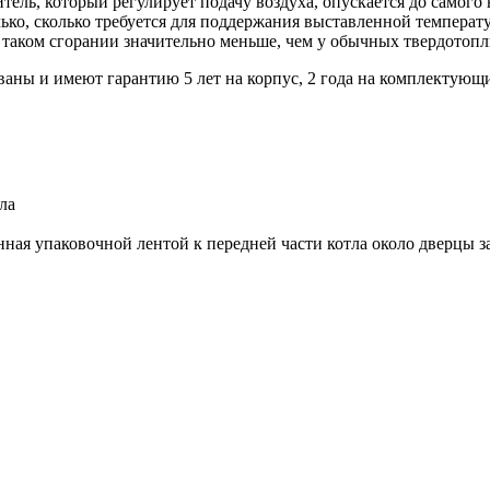
тель, который регулирует подачу воздуха, опускается до самого 
лько, сколько требуется для поддержания выставленной температ
 таком сгорании значительно меньше, чем у обычных твердотоп
аны и имеют гарантию 5 лет на корпус, 2 года на комплектующ
ла
ная упаковочной лентой к передней части котла около дверцы з