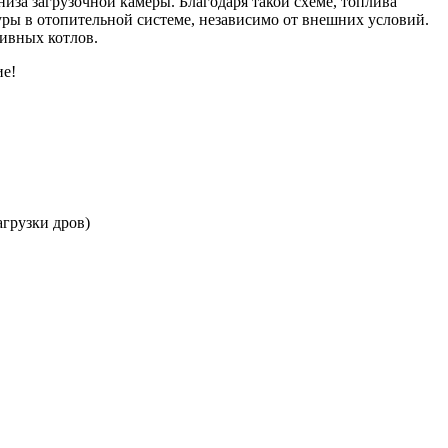
низа загрузочной камеры. Благодаря такой схеме, топлива
уры в отопительной системе, независимо от внешних условий.
ливных котлов.
ие!
агрузки дров)